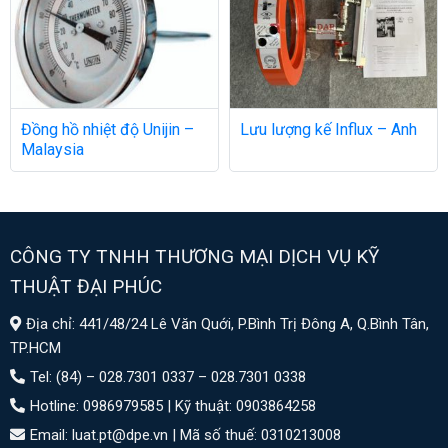
Đồng hồ nhiệt độ Unijin –
Lưu lượng kế Influx – Anh
Malaysia
CÔNG TY TNHH THƯƠNG MẠI DỊCH VỤ KỸ
THUẬT ĐẠI PHÚC
Địa chỉ: 441/48/24 Lê Văn Quới, P.Bình Trị Đông A, Q.Bình Tân,
TP.HCM
Tel: (84) – 028.7301 0337 – 028.7301 0338
Hotline: 0986979585 | Kỹ thuật: 0903864258
Email: luat.pt@dpe.vn |
Mã số thuế: 0310213008