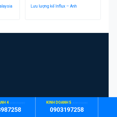
alaysia
Lưu lượng kế Influx – Anh
ANH 4
KINH DOANH 5
(KINH DOANH)
(KINH DOANH)
3987258
0903197258