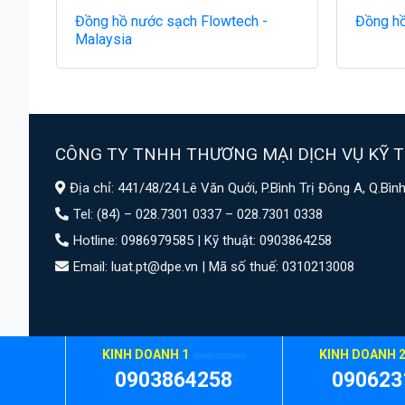
Đồng hồ nước sạch Flowtech -
Đồng hồ
Malaysia
CÔNG TY TNHH THƯƠNG MẠI DỊCH VỤ KỸ T
Địa chỉ: 441/48/24 Lê Văn Quới, P.Bình Trị Đông A, Q.Bì
Tel: (84) – 028.7301 0337 – 028.7301 0338
Hotline: 0986979585 | Kỹ thuật: 0903864258
Email: luat.pt@dpe.vn |
Mã số thuế: 0310213008
KINH DOANH 1
KINH DOANH 
(KINH DOANH)
Copyright 2026 © Kythuatdaiphuc.com
0903864258
090623
Chat Zalo
Gọi ngay