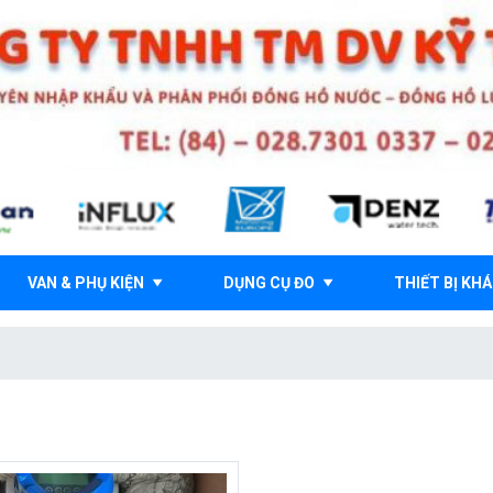
VAN & PHỤ KIỆN
DỤNG CỤ ĐO
THIẾT BỊ KH