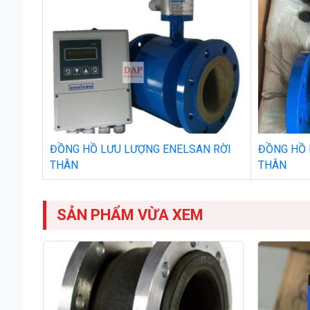
ĐỒNG HỒ LƯU LƯỢNG ENELSAN RỜI
ĐỒNG HỒ 
THÂN
THÂN
SẢN PHẨM VỪA XEM