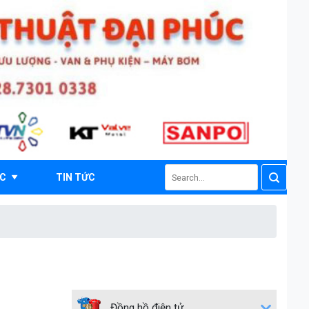
Search
ÁC
TIN TỨC
for:
Đồng hồ điện tử