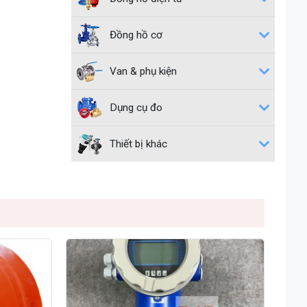
Đồng hồ cơ
Van & phụ kiện
Dụng cụ đo
Thiết bị khác