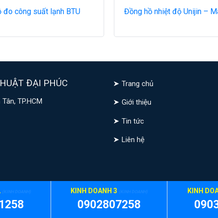
 đo công suất lạnh BTU
Đồng hồ nhiệt độ Unijin – M
HUẬT ĐẠI PHÚC
Trang chủ
nh Tân, TP.HCM
Giới thiệu
Tin tức
Liên hệ
2
KINH DOANH 3
KINH DO
(KINH DOANH)
(KINH DOANH)
1258
0902807258
090