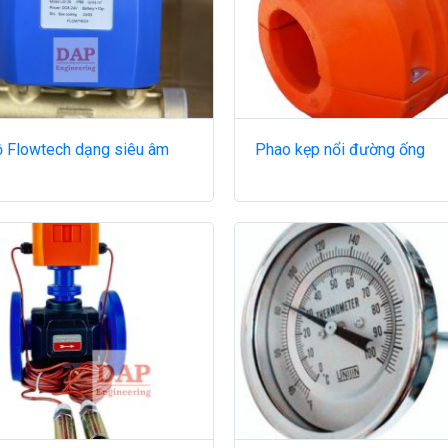
 Flowtech dạng siêu âm
Phao kẹp nổi đường ống