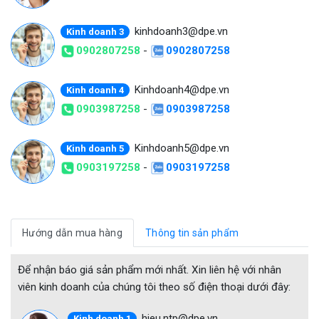
kinhdoanh3@dpe.vn
Kinh doanh 3
0902807258
-
0902807258
Kinhdoanh4@dpe.vn
Kinh doanh 4
0903987258
-
0903987258
Kinhdoanh5@dpe.vn
Kinh doanh 5
0903197258
-
0903197258
Hướng dẫn mua hàng
Thông tin sản phẩm
Để nhận báo giá sản phẩm mới nhất. Xin liên hệ với nhân
viên kinh doanh của chúng tôi theo số điện thoại dưới đây:
hieu.ntp@dpe.vn
Kinh doanh 1