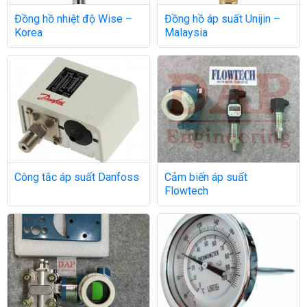
Đồng hồ nhiệt độ Wise –
Đồng hồ áp suất Unijin –
Korea
Malaysia
Công tắc áp suất Danfoss
Cảm biến áp suất
Flowtech