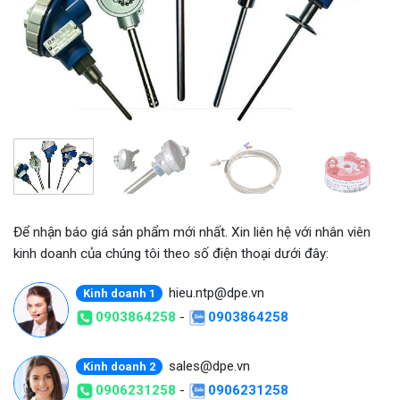
Để nhận báo giá sản phẩm mới nhất. Xin liên hệ với nhân viên
kinh doanh của chúng tôi theo số điện thoại dưới đây:
hieu.ntp@dpe.vn
Kinh doanh 1
0903864258
-
0903864258
sales@dpe.vn
Kinh doanh 2
0906231258
-
0906231258