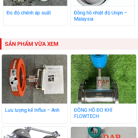
Đo độ chênh áp suất
Đồng hồ nhiệt độ Unijin –
Malaysia
SẢN PHẨM VỪA XEM
Lưu lượng kế Influx – Anh
ĐỒNG HỒ ĐO KHÍ
FLOWTECH