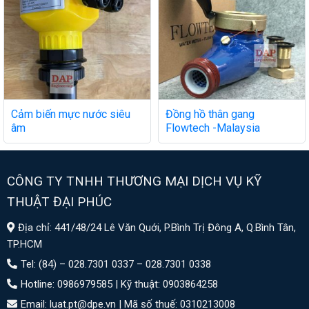
Cảm biến mực nước siêu
Đồng hồ thân gang
âm
Flowtech -Malaysia
CÔNG TY TNHH THƯƠNG MẠI DỊCH VỤ KỸ
THUẬT ĐẠI PHÚC
Địa chỉ: 441/48/24 Lê Văn Quới, P.Bình Trị Đông A, Q.Bình Tân,
TP.HCM
Tel: (84) – 028.7301 0337 – 028.7301 0338
Hotline: 0986979585 | Kỹ thuật: 0903864258
Email: luat.pt@dpe.vn |
Mã số thuế: 0310213008