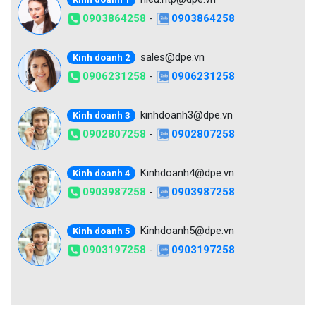
0903864258
-
0903864258
sales@dpe.vn
Kinh doanh 2
0906231258
-
0906231258
kinhdoanh3@dpe.vn
Kinh doanh 3
0902807258
-
0902807258
Kinhdoanh4@dpe.vn
Kinh doanh 4
0903987258
-
0903987258
Kinhdoanh5@dpe.vn
Kinh doanh 5
0903197258
-
0903197258