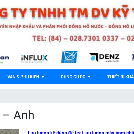
VAN & PHỤ KIỆN
DỤNG CỤ ĐO
THIẾT BỊ KH
x – Anh
Lưu lượng kế dùng để test lưu lượng máy bơm ch