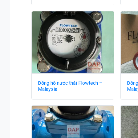
Đồng hồ nước thải Flowtech –
Đồng
Malaysia
Mala