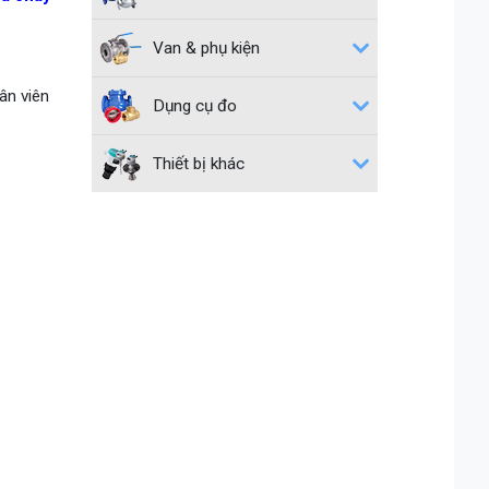
Van & phụ kiện
ân viên
Dụng cụ đo
Thiết bị khác