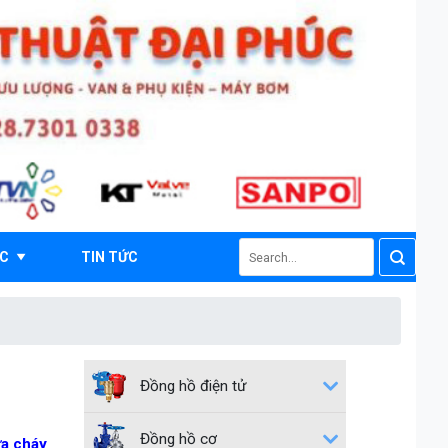
Search
ÁC
TIN TỨC
for:
Đồng hồ điện tử
Đồng hồ cơ
ữa cháy