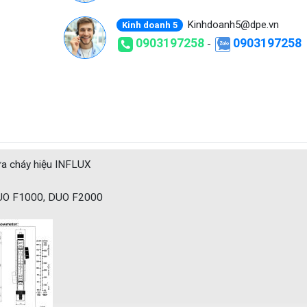
Kinhdoanh5@dpe.vn
Kinh doanh 5
0903197258
0903197258
-
ữa cháy hiệu INFLUX
UO F1000, DUO F2000