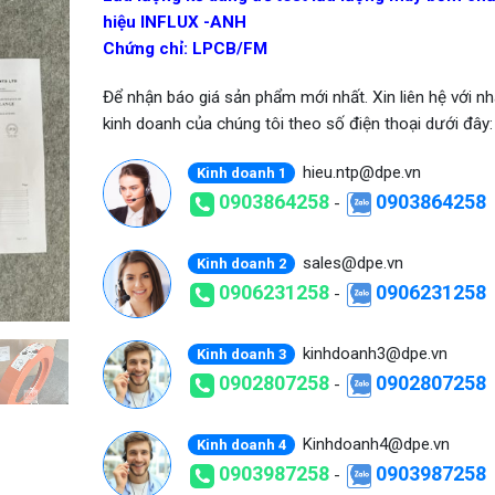
hiệu INFLUX -ANH
Chứng chỉ: LPCB/FM
Để nhận báo giá sản phẩm mới nhất. Xin liên hệ với nh
kinh doanh của chúng tôi theo số điện thoại dưới đây:
hieu.ntp@dpe.vn
Kinh doanh 1
0903864258
0903864258
-
sales@dpe.vn
Kinh doanh 2
0906231258
0906231258
-
kinhdoanh3@dpe.vn
Kinh doanh 3
0902807258
0902807258
-
Kinhdoanh4@dpe.vn
Kinh doanh 4
0903987258
0903987258
-