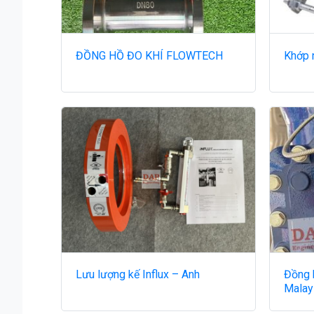
ĐỒNG HỒ ĐO KHÍ FLOWTECH
Khớp 
Lưu lượng kế Influx – Anh
Đồng 
Malay