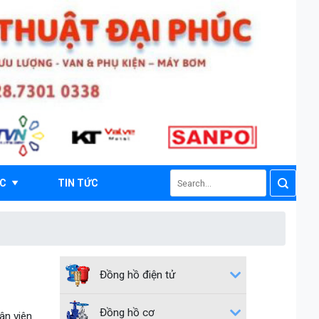
Search
ÁC
TIN TỨC
for:
Đồng hồ điện tử
Đồng hồ cơ
ân viên