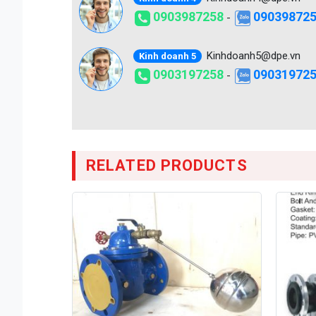
0903987258
09039872
-
Kinhdoanh5@dpe.vn
Kinh doanh 5
0903197258
09031972
-
RELATED PRODUCTS