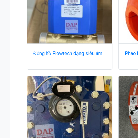
Đồng hồ Flowtech dạng siêu âm
Phao 