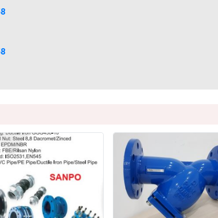
58
58