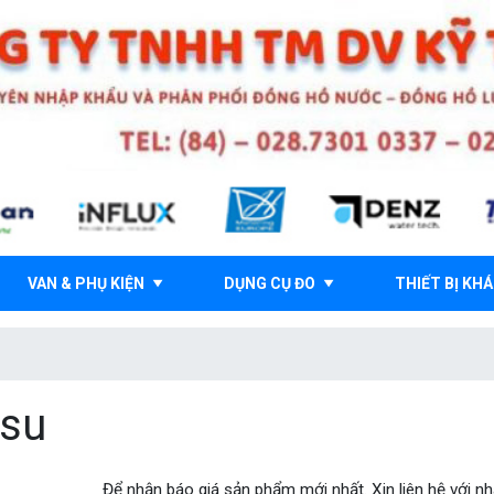
VAN & PHỤ KIỆN
DỤNG CỤ ĐO
THIẾT BỊ KH
 su
Để nhận báo giá sản phẩm mới nhất. Xin liên hệ với nh