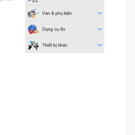
Van & phụ kiện
Dụng cụ đo
Thiết bị khác