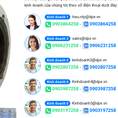
kinh doanh của chúng tôi theo số điện thoại dưới đây:
hieu.ntp@dpe.vn
Kinh doanh 1
0903864258
0903864258
-
sales@dpe.vn
Kinh doanh 2
0906231258
0906231258
-
kinhdoanh3@dpe.vn
Kinh doanh 3
0902807258
0902807258
-
Kinhdoanh4@dpe.vn
Kinh doanh 4
0903987258
0903987258
-
Kinhdoanh5@dpe.vn
Kinh doanh 5
0903197258
0903197258
-