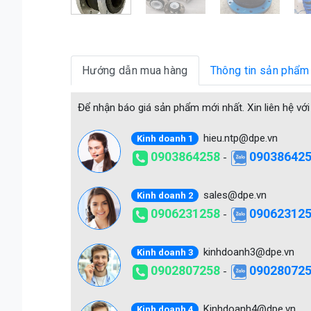
Hướng dẫn mua hàng
Thông tin sản phẩm
Để nhận báo giá sản phẩm mới nhất. Xin liên hệ với
hieu.ntp@dpe.vn
Kinh doanh 1
0903864258
09038642
-
sales@dpe.vn
Kinh doanh 2
0906231258
09062312
-
kinhdoanh3@dpe.vn
Kinh doanh 3
0902807258
09028072
-
Kinhdoanh4@dpe.vn
Kinh doanh 4