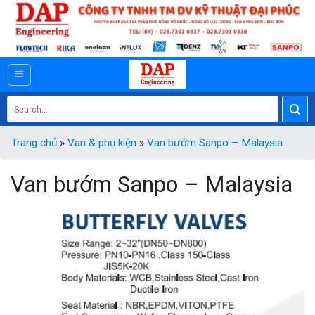
Skip
to
content
Search
for:
Trang chủ
»
Van & phụ kiện
»
Van bướm Sanpo – Malaysia
Van bướm Sanpo – Malaysia