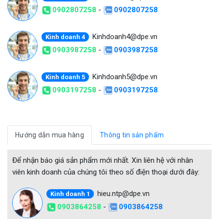
0902807258
-
0902807258
Kinhdoanh4@dpe.vn
Kinh doanh 4
0903987258
-
0903987258
Kinhdoanh5@dpe.vn
Kinh doanh 5
0903197258
-
0903197258
Hướng dẫn mua hàng
Thông tin sản phẩm
Để nhận báo giá sản phẩm mới nhất. Xin liên hệ với nhân
viên kinh doanh của chúng tôi theo số điện thoại dưới đây:
hieu.ntp@dpe.vn
Kinh doanh 1
0903864258
-
0903864258