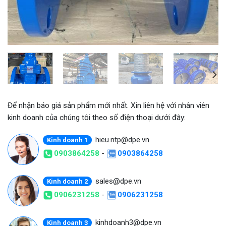
Để nhận báo giá sản phẩm mới nhất. Xin liên hệ với nhân viên
kinh doanh của chúng tôi theo số điện thoại dưới đây:
hieu.ntp@dpe.vn
Kinh doanh 1
0903864258
-
0903864258
sales@dpe.vn
Kinh doanh 2
0906231258
-
0906231258
kinhdoanh3@dpe.vn
Kinh doanh 3