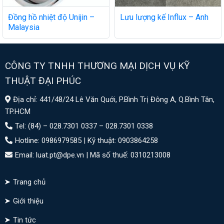
Đồng hồ nhiệt độ Unijin –
Lưu lượng kế Influx – Anh
Malaysia
CÔNG TY TNHH THƯƠNG MẠI DỊCH VỤ KỸ
THUẬT ĐẠI PHÚC
Địa chỉ: 441/48/24 Lê Văn Quới, P.Bình Trị Đông A, Q.Bình Tân,
TP.HCM
Tel: (84) – 028.7301 0337 – 028.7301 0338
Hotline: 0986979585 | Kỹ thuật: 0903864258
Email: luat.pt@dpe.vn |
Mã số thuế: 0310213008
Trang chủ
Giới thiệu
Tin tức