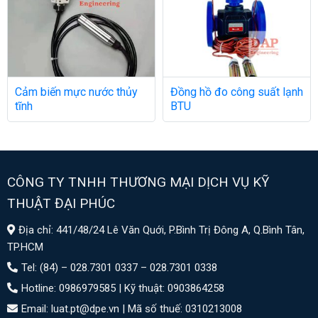
Cảm biến mực nước thủy
Đồng hồ đo công suất lạnh
tĩnh
BTU
CÔNG TY TNHH THƯƠNG MẠI DỊCH VỤ KỸ
THUẬT ĐẠI PHÚC
Địa chỉ: 441/48/24 Lê Văn Quới, P.Bình Trị Đông A, Q.Bình Tân,
TP.HCM
Tel: (84) – 028.7301 0337 – 028.7301 0338
Hotline: 0986979585 | Kỹ thuật: 0903864258
Email: luat.pt@dpe.vn |
Mã số thuế: 0310213008